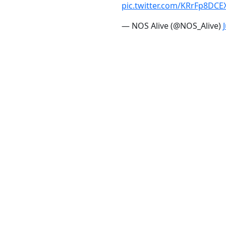
pic.twitter.com/KRrFp8DCE
— NOS Alive (@NOS_Alive)