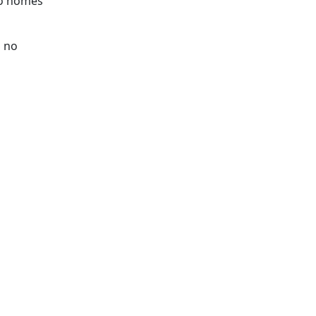
rão nomes
S no