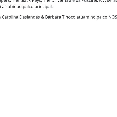
pers, The Black Keys, The Driver Era e os Puscifer. A 7, se
i a subir ao palco principal.
e Carolina Deslandes & Bárbara Tinoco atuam no palco NO