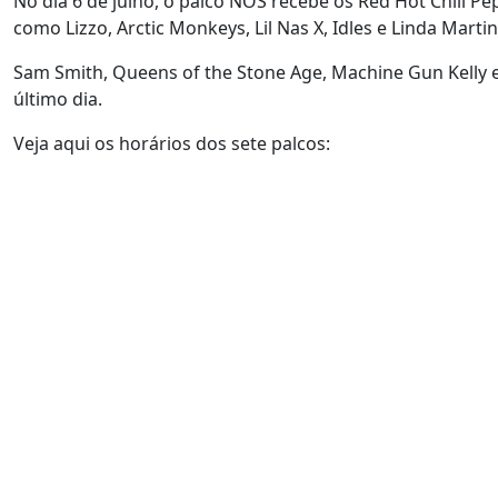
No dia 6 de julho, o palco NOS recebe os Red Hot Chili Pep
como Lizzo, Arctic Monkeys, Lil Nas X, Idles e Linda Martin
Sam Smith, Queens of the Stone Age, Machine Gun Kelly 
último dia.
Veja aqui os horários dos sete palcos: