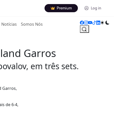
Premium
Log in
Notícias
Somos Nós
oland Garros
ovalov, em três sets.
d Garros,
is de 6-4,