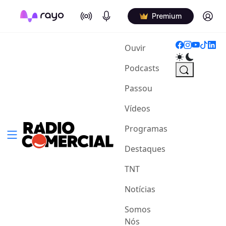
On Air
Podcasts
Log in
Premium
(current)
Ouvir
Podcasts
Passou
Vídeos
Programas
Destaques
TNT
Notícias
Somos
Nós