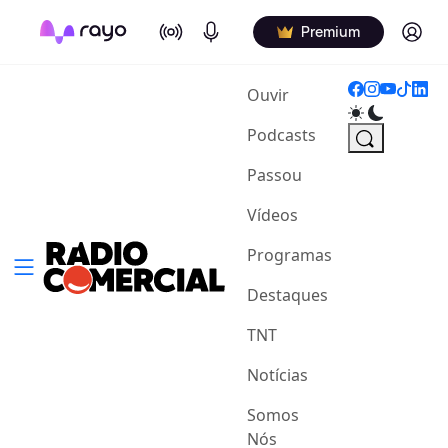
On Air
Podcasts
Log in
Premium
(current)
Ouvir
Podcasts
Passou
Vídeos
Programas
Destaques
TNT
Notícias
Somos
Nós