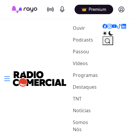
On Air
Podcasts
Log in
Premium
(current)
Ouvir
Podcasts
Passou
Vídeos
Programas
Destaques
TNT
Notícias
Somos
Nós