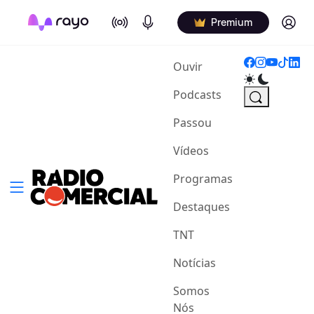
On Air
Podcasts
Log in
Premium
(current)
Ouvir
Podcasts
Passou
Vídeos
Programas
Destaques
TNT
Notícias
Somos
Nós