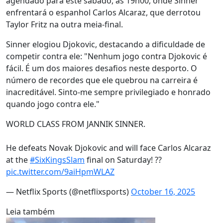
agendado para este sábado, às 19h00, onde Sinner
enfrentará o espanhol Carlos Alcaraz, que derrotou
Taylor Fritz na outra meia-final.
Sinner elogiou Djokovic, destacando a dificuldade de
competir contra ele: "Nenhum jogo contra Djokovic é
fácil. É um dos maiores desafios neste desporto. O
número de recordes que ele quebrou na carreira é
inacreditável. Sinto-me sempre privilegiado e honrado
quando jogo contra ele."
WORLD CLASS FROM JANNIK SINNER.
He defeats Novak Djokovic and will face Carlos Alcaraz
at the
#SixKingsSlam
final on Saturday! ??
pic.twitter.com/9aiHpmWLAZ
— Netflix Sports (@netflixsports)
October 16, 2025
Leia também