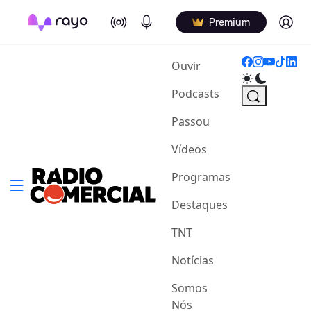
On Air
Podcasts
Log in
Premium
(current)
Ouvir
Podcasts
Passou
Vídeos
Programas
Destaques
TNT
Notícias
Somos
Nós