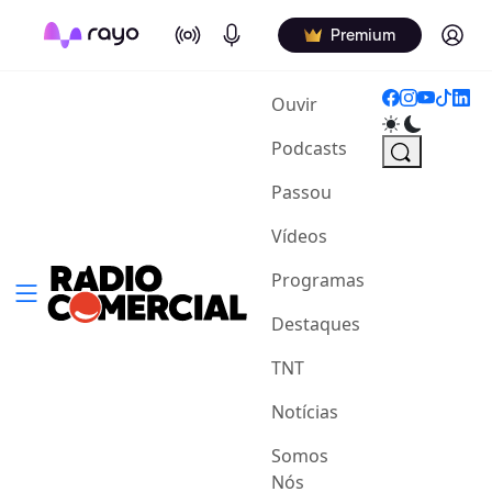
On Air
Podcasts
Log in
Premium
(current)
Ouvir
Podcasts
Passou
Vídeos
Programas
Destaques
TNT
Notícias
Somos
Nós