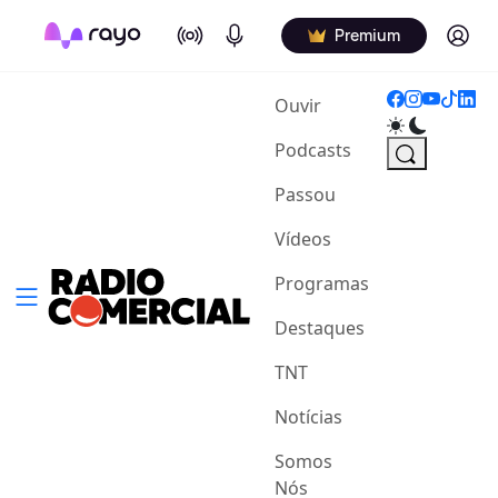
On Air
Podcasts
Log in
Premium
(current)
Ouvir
Podcasts
Passou
Vídeos
Programas
Destaques
TNT
Notícias
Somos
Nós