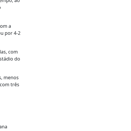
tempo, ao
o
com a
eu por 4-2
adas, com
Estádio do
os, menos
 com três
iana