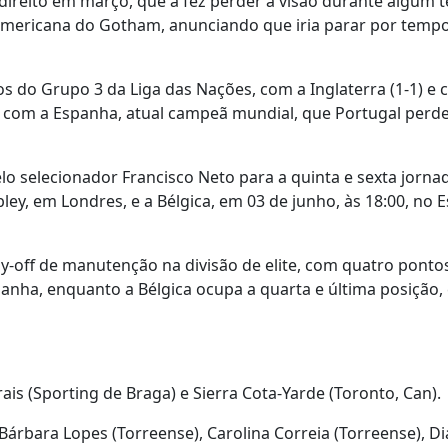
 direito em março, que a fez perder a visão durante algum 
americana do Gotham, anunciando que iria parar por temp
os do Grupo 3 da Liga das Nações, com a Inglaterra (1-1) e 
das com a Espanha, atual campeã mundial, que Portugal perd
pelo selecionador Francisco Neto para a quinta e sexta jorn
ley, em Londres, e a Bélgica, em 03 de junho, às 18:00, no 
ay-off de manutenção na divisão de elite, com quatro pont
Espanha, enquanto a Bélgica ocupa a quarta e última posição,
rais (Sporting de Braga) e Sierra Cota-Yarde (Toronto, Can).
 Bárbara Lopes (Torreense), Carolina Correia (Torreense), D