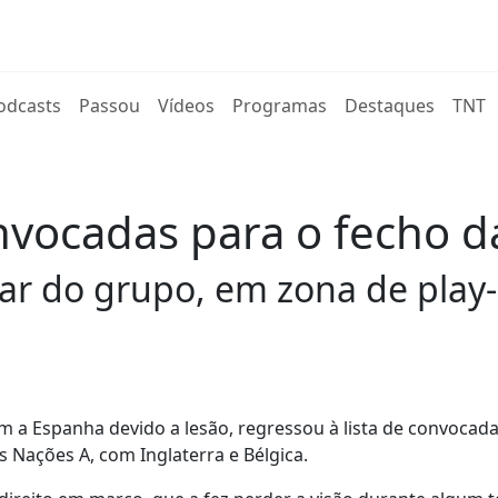
rent)
odcasts
Passou
Vídeos
Programas
Destaques
TNT
convocadas para o fecho 
gar do grupo, em zona de pla
om a Espanha devido a lesão, regressou à lista de convocad
s Nações A, com Inglaterra e Bélgica.