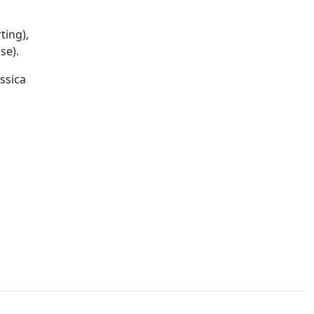
ting),
se).
ssica