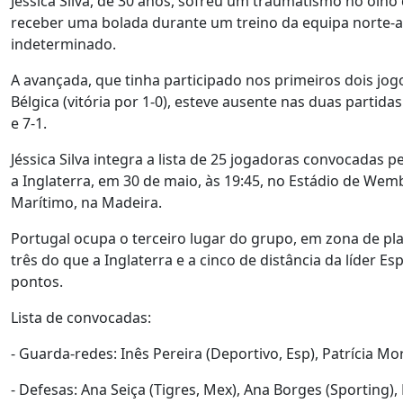
Jéssica Silva, de 30 anos, sofreu um traumatismo no olho
receber uma bolada durante um treino da equipa norte-
indeterminado.
A avançada, que tinha participado nos primeiros dois jog
Bélgica (vitória por 1-0), esteve ausente nas duas parti
e 7-1.
Jéssica Silva integra a lista de 25 jogadoras convocadas 
a Inglaterra, em 30 de maio, às 19:45, no Estádio de Wemb
Marítimo, na Madeira.
Portugal ocupa o terceiro lugar do grupo, em zona de pl
três do que a Inglaterra e a cinco de distância da líder 
pontos.
Lista de convocadas:
- Guarda-redes: Inês Pereira (Deportivo, Esp), Patrícia Mo
- Defesas: Ana Seiça (Tigres, Mex), Ana Borges (Sporting),