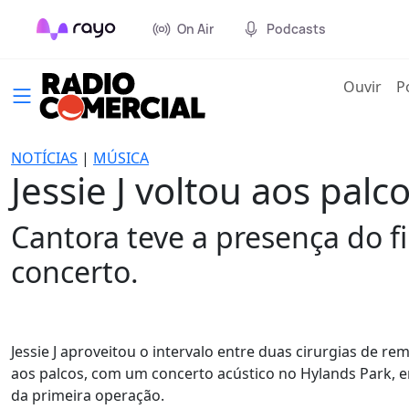
On Air
Podcasts
(cur
Ouvir
P
NOTÍCIAS
|
MÚSICA
Jessie J voltou aos pal
Cantora teve a presença do fi
concerto.
Jessie J aproveitou o intervalo entre duas cirurgias d
aos palcos, com um concerto acústico no Hylands Park, 
da primeira operação.