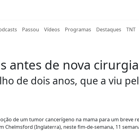
rent)
odcasts
Passou
Vídeos
Programas
Destaques
TNT
cos antes de nova cirurg
lho de dois anos, que a viu pe
e remoção de um tumor cancerígeno na mama para um breve r
em Chelmsford (Inglaterra), neste fim-de-semana, 11 seman