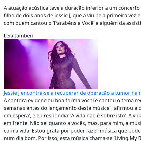
A atuação acústica teve a duração inferior a um concert
filho de dois anos de Jessie J, que a viu pela primeira ve
com quem cantou o ‘Parabéns a Você’ a alguém da assist
Leia também
Jessie J encontra-se a recuperar de operação a tumor n
A cantora evidenciou boa forma vocal e cantou o tema rece
semanas antes do lançamento desta música”, afirmou a ca
em espera’, e eu respondia: ‘A vida não é sobre isto’. A 
em frente. Não sei quanto a vocês, mas, para mim, a mú
com a vida. Estou grata por poder fazer música que pode 
num dia bom. Por isso, esta música chama-se ‘Living My B