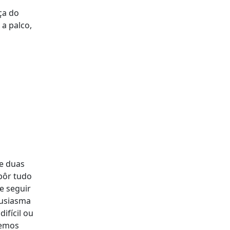
ça do
 a palco,
te duas
pôr tudo
e seguir
tusiasma
ifícil ou
bemos