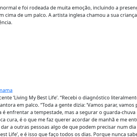
o normal e foi rodeada de muita emoção, incluindo a presen
z em cima de um palco. A artista inglesa chamou a sua criança
ência.
a mama
nte ‘Living My Best Life’. “Recebi o diagnóstico literalmen
ntora em palco. “Toda a gente dizia: ‘Vamos parar, vamos 
vida é enfrentar a tempestade, mas a segurar o guarda-chuva 
sica cura, é o que me faz querer acordar de manhã e me en
dar a outras pessoas algo de que podem precisar num dia d
est Life’, e é isso que faço todos os dias. Porque nunca sa