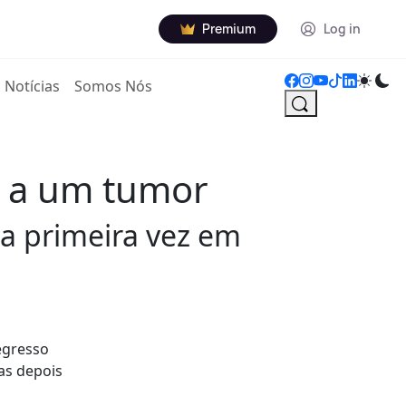
Premium
Log in
Notícias
Somos Nós
ia a um tumor
la primeira vez em
egresso
as depois