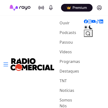
On Air
Podcasts
Log in
Premium
(current)
Ouvir
Podcasts
Passou
Vídeos
Programas
Destaques
TNT
Notícias
Somos
Nós