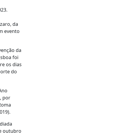
023.
zaro, da
um evento
rvenção da
isboa foi
re os dias
norte do
 Ano
, por
 Roma
019).
adiada
de outubro