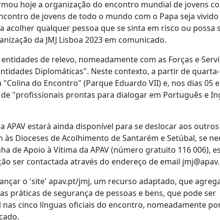
formou hoje a organização do encontro mundial de jovens c
contro de jovens de todo o mundo com o Papa seja vivido
a acolher qualquer pessoa que se sinta em risco ou possa s
rganização da JMJ Lisboa 2023 em comunicado.
es entidades de relevo, nomeadamente com as Forças e Serv
ntidades Diplomáticas". Neste contexto, a partir de quarta-
 "Colina do Encontro" (Parque Eduardo VII) e, nos dias 05 e
e "profissionais prontas para dialogar em Português e Ing
a APAV estará ainda disponível para se deslocar aos outros
 às Dioceses de Acolhimento de Santarém e Setúbal, se nec
inha de Apoio à Vítima da APAV (número gratuito 116 006), e
ção ser contactada através do endereço de email jmj@apav.
nçar o 'site' apav.pt/jmj, um recurso adaptado, que agreg
as práticas de segurança de pessoas e bens, que pode ser
l nas cinco línguas oficiais do encontro, nomeadamente po
icado.