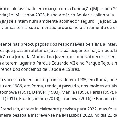
protocolo assinado em março com a Fundação JMJ Lisboa 2
dação JMJ Lisboa 2023, bispo Américo Aguiar, sublinhou a
 JMJ se sintam num ambiente acolhedor, seguro". Já João Lá
as vítimas tem a sua dimensão própria no planeamento de 
sente nas preocupações dos responsáveis pela JMJ, a inte
tes que possam afetar os jovens participantes na Jornada. L
ição da Jornada Mundial da Juventude, que vai decorrer ent
s a terem lugar no Parque Eduardo VII e no Parque Tejo, a 
renos dos concelhos de Lisboa e Loures.
pós o sucesso do encontro promovido em 1985, em Roma, no
eu em 1986, em Roma, tendo já passado, nos moldes atuais
tochowa (1991), Denver (1993), Manila (1995), Paris (1997),
id (2011), Rio de Janeiro (2013), Cracóvia (2016) e Panamá (2
rancisco, esteve inicialmente prevista para 2022, mas foi 
meira pessoa a inscrever-se na JMJ Lisboa 2023, no dia 23 