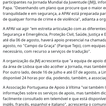
participantes na Jornada Mundial da Juventude (JMJ), in
Papa. "Desenhando um plano que procure que o maior en
tranquilidade e em segurança, a APAV está preparada par
de qualquer forma de crime e de violência", adianta a o
A APAV vai agir "em estreita articulação com as diferent
Segurança e Emergência, Proteção Civil, Saúde, Justiça e E
até dia 06 de agosto, haverá apoio presencial na chamada
agosto, no "Campo da Graça" (Parque Tejo), com equipas d
necessário, com recurso a serviços de tradução".
A organização da JMJ acrescenta que "a equipa de apoio d
da área de Lisboa que vão acolher a Jornada, mas também
Por outro lado, desde 16 de julho e até 07 de agosto, a L
disponível 24 horas por dia, podendo, também, a associa
A Associação Portuguesa de Apoio à Vítima "vai também la
informações sobre os serviços de apoio, mas também dic
facilmente consultado em telemóvel e que está disponíve
inglês, francês, espanhol e italiano", acrescenta o comun