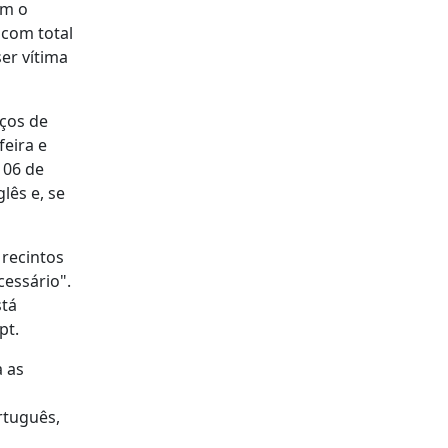
om o
 com total
er vítima
iços de
feira e
 06 de
lês e, se
 recintos
essário".
stá
pt.
a as
rtuguês,