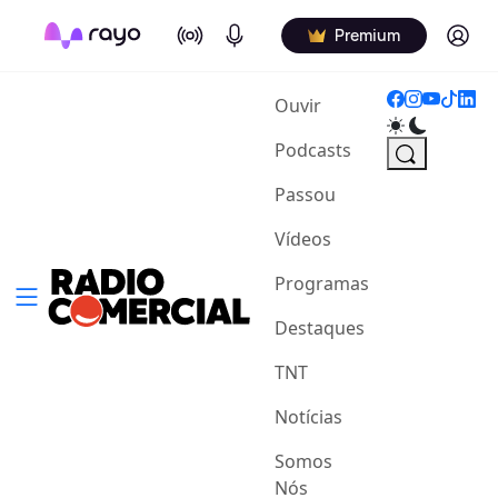
On Air
Podcasts
Log in
Premium
(current)
Ouvir
Podcasts
Passou
Vídeos
Programas
Destaques
TNT
Notícias
Somos
Nós