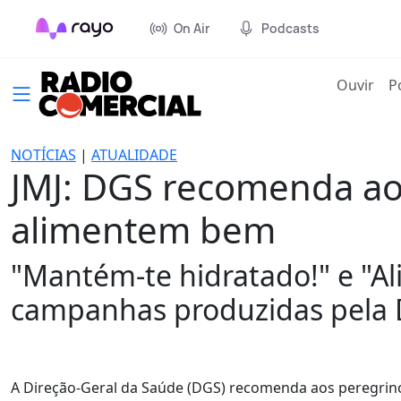
On Air
Podcasts
(cur
Ouvir
P
NOTÍCIAS
|
ATUALIDADE
JMJ: DGS recomenda ao
alimentem bem
"Mantém-te hidratado!" e "A
campanhas produzidas pela 
A Direção-Geral da Saúde (DGS) recomenda aos peregrinos 