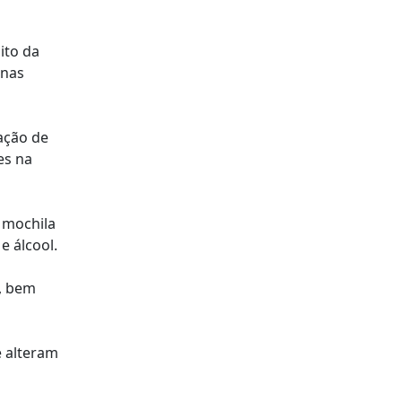
ito da
 nas
ação de
es na
 mochila
e álcool.
s, bem
e alteram