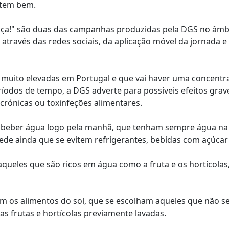
ntem bem.
nça!" são duas das campanhas produzidas pela DGS no âmb
 através das redes sociais, da aplicação móvel da jornada e
uito elevadas em Portugal e que vai haver uma concentr
ríodos de tempo, a DGS adverte para possíveis efeitos grav
rónicas ou toxinfeções alimentares.
beber água logo pela manhã, que tenham sempre água na
de ainda que se evitem refrigerantes, bebidas com açúcar 
queles que são ricos em água como a fruta e os hortícola
m os alimentos do sol, que se escolham aqueles que não s
as frutas e hortícolas previamente lavadas.