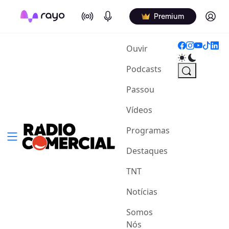
On Air
Podcasts
Log in
Premium
(current)
Ouvir
Podcasts
Passou
Vídeos
Programas
Destaques
TNT
Notícias
Somos
Nós