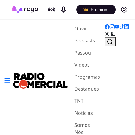
On Air
Podcasts
Log in
Premium
(current)
Ouvir
Podcasts
Passou
Vídeos
Programas
Destaques
TNT
Notícias
Somos
Nós