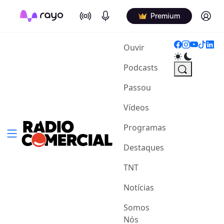
On Air
Podcasts
Log in
Premium
(current)
Ouvir
Podcasts
Passou
Vídeos
Programas
Destaques
TNT
Notícias
Somos
Nós