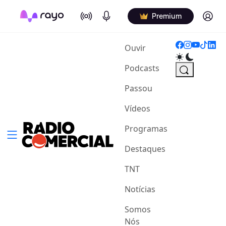
On Air
Podcasts
Log in
Premium
(current)
Ouvir
Podcasts
Passou
Vídeos
Programas
Destaques
TNT
Notícias
Somos
Nós