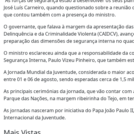
“As forças de segurança estão a desenvolver os seus plan
José Luís Carneiro, quando questionado sobre a reunião q
que contou também com a presença do ministro.
O governante, que falava à margem da apresentação das
Delinquência e da Criminalidade Violenta (CAIDCV), avanç
preparação das dimensões de segurança interna no quadr
O ministro esclareceu ainda que a responsabilidade da c
Segurança Interna, Paulo Vizeu Pinheiro, que também est
A Jornada Mundial da Juventude, considerada o maior acon
entre 01 e 06 de agosto, sendo esperadas cerca de 1,5 mi
As principais cerimónias da jornada, que vão contar com
Parque das Nações, na margem ribeirinha do Tejo, em ter
As jornadas nasceram por iniciativa do Papa João Paulo
Internacional da Juventude.
Mais Vistas