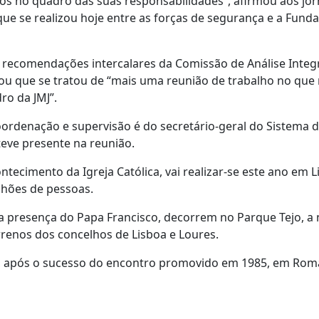
os no quadro das suas responsabilidades”, afirmou aos jor
ue se realizou hoje entre as forças de segurança e a Funda
 recomendações intercalares da Comissão de Análise Integ
ou que se tratou de “mais uma reunião de trabalho no que 
o da JMJ”.
oordenação e supervisão é do secretário-geral do Sistema 
eve presente na reunião.
tecimento da Igreja Católica, vai realizar-se este ano em L
lhões de pessoas.
 a presença do Papa Francisco, decorrem no Parque Tejo, a 
renos dos concelhos de Lisboa e Loures.
 II, após o sucesso do encontro promovido em 1985, em Rom