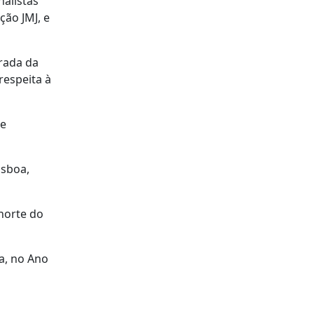
nalistas
ção JMJ, e
rada da
respeita à
de
isboa,
norte do
a, no Ano