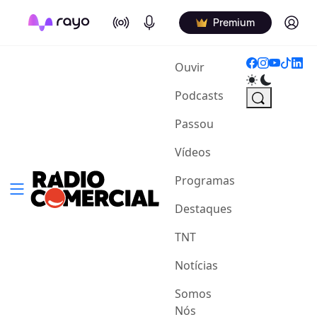
On Air
Podcasts
Log in
Premium
(current)
Ouvir
Podcasts
Passou
Vídeos
Programas
Destaques
TNT
Notícias
Somos
Nós