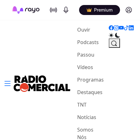
On Air
Podcasts
Log in
Premium
(current)
Ouvir
Podcasts
Passou
Vídeos
Programas
Destaques
TNT
Notícias
Somos
Nós