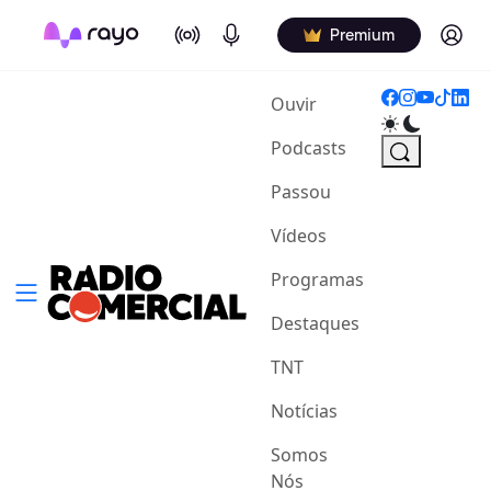
On Air
Podcasts
Log in
Premium
(current)
Ouvir
Podcasts
Passou
Vídeos
Programas
Destaques
TNT
Notícias
Somos
Nós