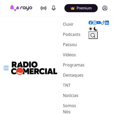
On Air
Podcasts
Log in
Premium
(current)
Ouvir
Podcasts
Passou
Vídeos
Programas
Destaques
TNT
Notícias
Somos
Nós