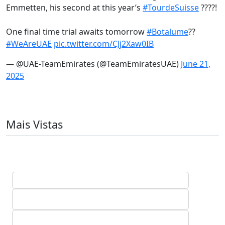
Emmetten, his second at this year’s
#TourdeSuisse
????!
One final time trial awaits tomorrow
#Botalume
??
#WeAreUAE
pic.twitter.com/CJj2Xaw0IB
— @UAE-TeamEmirates (@TeamEmiratesUAE)
June 21,
2025
Mais Vistas