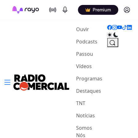
On Air
Podcasts
Log in
Premium
(current)
Ouvir
Podcasts
Passou
Vídeos
Programas
Destaques
TNT
Notícias
Somos
Nós