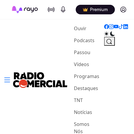
On Air
Podcasts
Log in
Premium
(current)
Ouvir
Podcasts
Passou
Vídeos
Programas
Destaques
TNT
Notícias
Somos
Nós