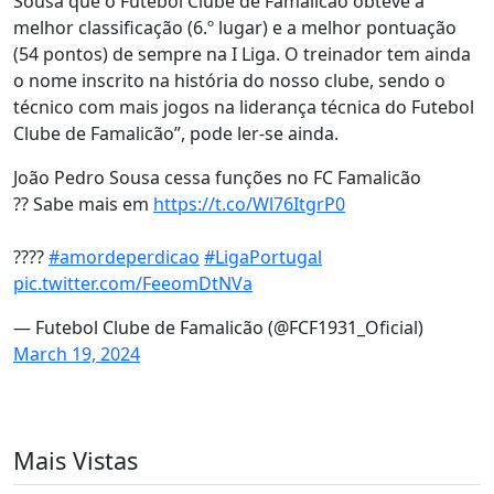
Sousa que o Futebol Clube de Famalicão obteve a
melhor classificação (6.º lugar) e a melhor pontuação
(54 pontos) de sempre na I Liga. O treinador tem ainda
o nome inscrito na história do nosso clube, sendo o
técnico com mais jogos na liderança técnica do Futebol
Clube de Famalicão”, pode ler-se ainda.
João Pedro Sousa cessa funções no FC Famalicão
?? Sabe mais em
https://t.co/Wl76ItgrP0
????
#amordeperdicao
#LigaPortugal
pic.twitter.com/FeeomDtNVa
— Futebol Clube de Famalicão (@FCF1931_Oficial)
March 19, 2024
Mais Vistas