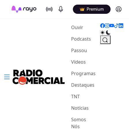
On Air
Podcasts
Log in
Premium
(current)
Ouvir
Podcasts
Passou
Vídeos
Programas
Destaques
TNT
Notícias
Somos
Nós