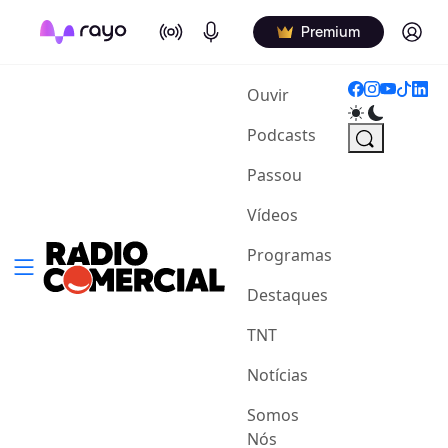
On Air
Podcasts
Log in
Premium
(current)
Ouvir
Podcasts
Passou
Vídeos
Programas
Destaques
TNT
Notícias
Somos
Nós