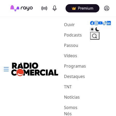
On Air
Podcasts
Log in
Premium
(current)
Ouvir
Podcasts
Passou
Vídeos
Programas
Destaques
TNT
Notícias
Somos
Nós