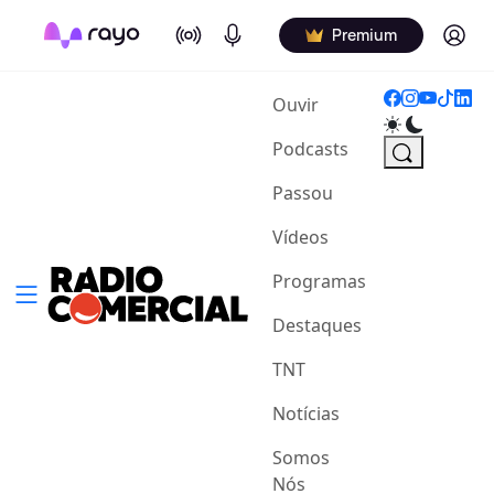
On Air
Podcasts
Log in
Premium
(current)
Ouvir
Podcasts
Passou
Vídeos
Programas
Destaques
TNT
Notícias
Somos
Nós