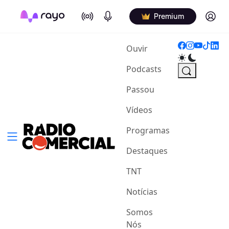
On Air
Podcasts
Log in
Premium
(current)
Ouvir
Podcasts
Passou
Vídeos
Programas
Destaques
TNT
Notícias
Somos
Nós