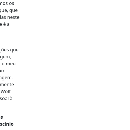
emos os
que, que
das neste
e é a
pções que
agem,
ra o meu
 um
nagem.
almente
 Wolf
soal à
os
scínio