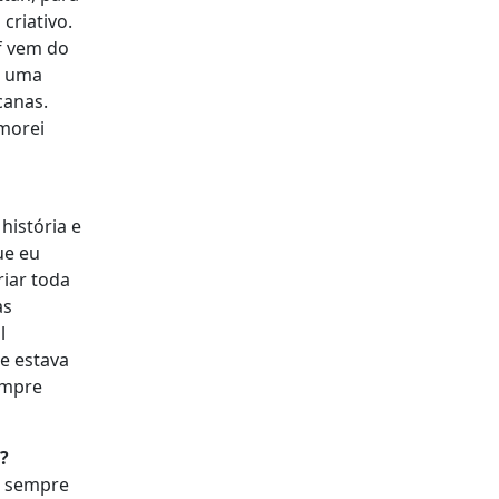
criativo.
f vem do
m uma
canas.
morei
história e
ue eu
riar toda
as
l
e estava
empre
?
i sempre