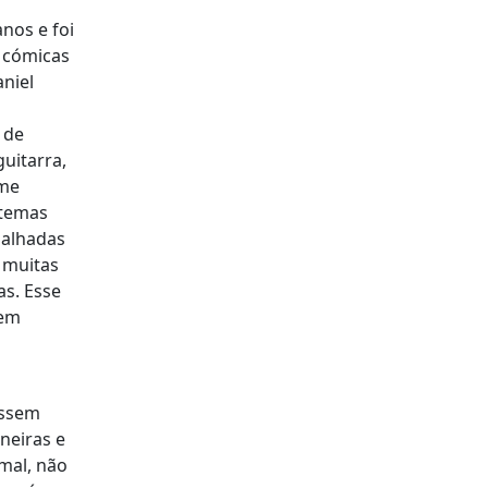
nos e foi
e cómicas
aniel
 de
uitarra,
 me
 temas
balhadas
 muitas
as. Esse
sem
essem
neiras e
mal, não