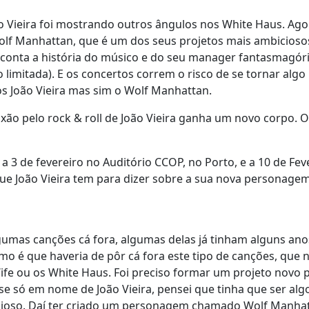
o Vieira foi mostrando outros ângulos nos White Haus. Ago
olf Manhattan, que é um dos seus projetos mais ambiciosos
 conta a história do músico e do seu manager fantasmagóri
 limitada). E os concertos correm o risco de se tornar algo
s João Vieira mas sim o Wolf Manhattan.
xão pelo rock & roll de João Vieira ganha um novo corpo. O
3 de fevereiro no Auditório CCOP, no Porto, e a 10 de Fev
que João Vieira tem para dizer sobre a sua nova personagem
umas canções cá fora, algumas delas já tinham alguns ano
o é que haveria de pôr cá fora este tipo de canções, que 
e ou os White Haus. Foi preciso formar um projeto novo 
e só em nome de João Vieira, pensei que tinha que ser alg
cioso. Daí ter criado um personagem chamado Wolf Manhat