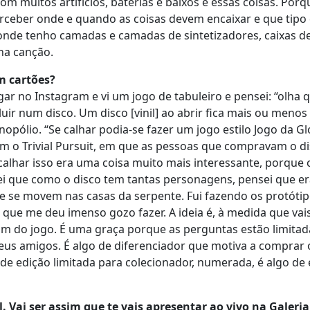
muitos artifícios, baterias e baixos e essas coisas. Porqu
erceber onde e quando as coisas devem encaixar e que tipo
onde tenho camadas e camadas de sintetizadores, caixas de
 na canção.
m cartões?
gar no Instagram e vi um jogo de tabuleiro e pensei: “olha 
uir num disco. Um disco [vinil] ao abrir fica mais ou meno
ólio. “Se calhar podia-se fazer um jogo estilo Jogo da Gló
om o Trivial Pursuit, em que as pessoas que compravam o d
alhar isso era uma coisa muito mais interessante, porque 
ei que como o disco tem tantas personagens, pensei que e
e se movem nas casas da serpente. Fui fazendo os protótipo
o que me deu imenso gozo fazer. A ideia é, à medida que vai
im do jogo. É uma graça porque as perguntas estão limitada
eus amigos. É algo de diferenciador que motiva a comprar o 
e edição limitada para colecionador, numerada, é algo de 
 Vai ser assim que te vais apresentar ao vivo na Galeria