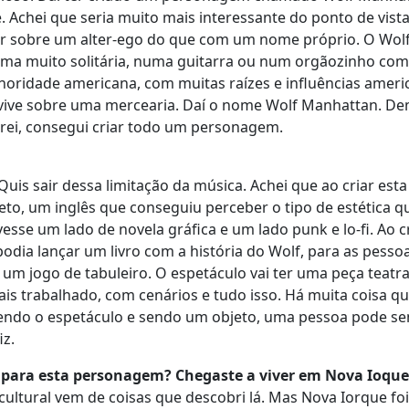
. Achei que seria muito mais interessante do ponto de vista 
har sobre um alter-ego do que com um nome próprio. O Wol
forma muito solitária, numa guitarra ou num orgãozinho co
noridade americana, com muitas raízes e influências ameri
 vive sobre uma mercearia. Daí o nome Wolf Manhattan. De
ntrei, consegui criar todo um personagem.
uis sair dessa limitação da música. Achei que ao criar esta 
rojeto, um inglês que conseguiu perceber o tipo de estética q
esse um lado de novela gráfica e um lado punk e lo-fi. Ao c
podia lançar um livro com a história do Wolf, para as pesso
m jogo de tabuleiro. O espetáculo vai ter uma peça teatra
s trabalhado, com cenários e tudo isso. Há muita coisa qu
. Sendo o espetáculo e sendo um objeto, uma pessoa pode s
iz.
m para esta personagem? Chegaste a viver em Nova Ioque
ultural vem de coisas que descobri lá. Mas Nova Iorque fo