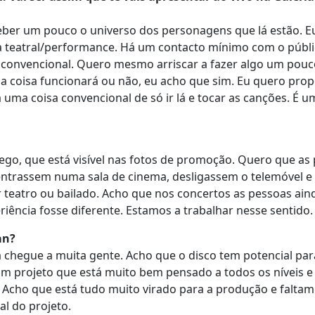
eber um pouco o universo dos personagens que lá estão. E
a teatral/performance. Há um contacto mínimo com o públi
o convencional. Quero mesmo arriscar a fazer algo um pou
 a coisa funcionará ou não, eu acho que sim. Eu quero pro
 uma coisa convencional de só ir lá e tocar as canções. É u
ego, que está visível nas fotos de promoção. Quero que as
 entrassem numa sala de cinema, desligassem o telemóvel e
 teatro ou bailado. Acho que nos concertos as pessoas ain
iência fosse diferente. Estamos a trabalhar nesse sentido
an?
 chegue a muita gente. Acho que o disco tem potencial para
 um projeto que está muito bem pensado a todos os níveis e
Acho que está tudo muito virado para a produção e faltam
al do projeto.