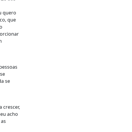
u quero
co, que
co
porcionar
m
 pessoas
 se
da se
.
 crescer,
 eu acho
 as