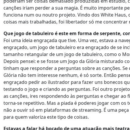
poderiam ser coisas demasiado produzidas em estúdio, com 
canções iriam perder a sua magia. É muito importante p
funciona num ou noutro projeto. Vindo dos White Haus, 
coisas mais trabalhadas, foi libertador só me concentrar
Que jogo de tabuleiro é este em forma de serpente, co
Foi uma ideia engraçada que tive. Uma vez, estava a nave
engraçado, um jogo de tabuleiro era engraçado de se incl
tamanho retangular de um jogo de tabuleiro, como o Monop
Depois pensei: e se fosse um Jogo da Glória misturado c
tinham que responder a perguntas sobre as canções. Se c
Glória não tem interesse nenhum, é só sorte. Então pens
engraçado pedir ao ilustrador para fazer uns bonecos qu
testando o jogo e criando as perguntas. Foi outro projet
as canções, ires respondendo às perguntas e chegar ao f
torna-se repetitivo. Mas a piada é poderes jogar com os t
não a ouvir só em plataformas de streaming. É uma peça d
para quem valoriza este tipo de coisas.
Estavas a falar há bocado de uma atuação mais teatral.