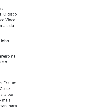
ra,
. O disco
co Vince.
 mais do
 lobo
ereiro na
 e o
s. Era um
não se
para pôr
o mais
tan, para