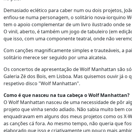
Demasiado eclético para caber num ou dois projetos, Joã
enfiou-se numa personagem, o solitário nova-iorquino W
tem o apoio complementar de um livro ilustrado onde se
O vinil, aberto, é também um jogo de tabuleiro (em edição
que isso, com uma componente teatral, onde não veremo
Com canções magnificamente simples e trauteáveis, a pai
solitário merece ser seguido por uma alcateia.
Os concertos de apresentação de Wolf Manhattan são só a 
Galeria Zé dos Bois, em Lisboa. Mas quisemos ouvir já o 
respetivo disco "Wolf Manhattan".
Como é que nasceu na tua cabeça o Wolf Manhattan?
O Wolf Manhattan nasceu de uma necessidade de pôr alg
projeto que vinha sendo adiado. Não sabia muito bem com
enquadravam em alguns dos meus projetos como os X-Wif
as canções cá fora. Ao mesmo tempo, não queria que foss
elaborado que isso e criativamente um pouco mais ambi