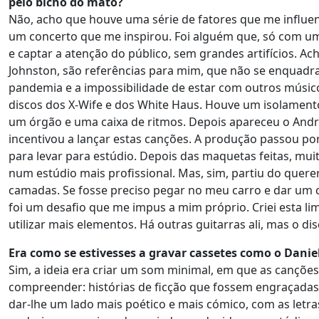
pelo bicho do mato?
Não, acho que houve uma série de fatores que me influe
um concerto que me inspirou. Foi alguém que, só com um
e captar a atenção do público, sem grandes artifícios. Ac
Johnston, são referências para mim, que não se enquadra
pandemia e a impossibilidade de estar com outros músi
discos dos X-Wife e dos White Haus. Houve um isolamento
um órgão e uma caixa de ritmos. Depois apareceu o Andr
incentivou a lançar estas canções. A produção passou po
para levar para estúdio. Depois das maquetas feitas, mu
num estúdio mais profissional. Mas, sim, partiu do quere
camadas. Se fosse preciso pegar no meu carro e dar um co
foi um desafio que me impus a mim próprio. Criei esta li
utilizar mais elementos. Há outras guitarras ali, mas o di
Era como se estivesses a gravar cassetes como o Dan
Sim, a ideia era criar um som minimal, em que as cançõ
compreender: histórias de ficção que fossem engraçadas, 
dar-lhe um lado mais poético e mais cómico, com as letr