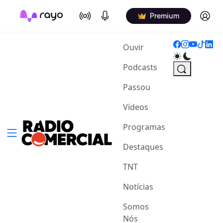
On Air
Podcasts
Log in
Premium
(current)
Ouvir
Podcasts
Passou
Vídeos
Programas
Destaques
TNT
Notícias
Somos
Nós