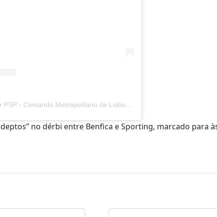
Uma publicação partilhada por PSP - Comando Metropolitano de Lisboa (@psp.lisboa)
adeptos” no dérbi entre Benfica e Sporting, marcado para à