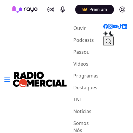
On Air
Podcasts
Log in
Premium
(current)
Ouvir
Podcasts
Passou
Vídeos
Programas
Destaques
TNT
Notícias
Somos
Nós