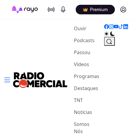
On Air
Podcasts
Log in
Premium
(current)
Ouvir
Podcasts
Passou
Vídeos
Programas
Destaques
TNT
Notícias
Somos
Nós