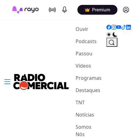
On Air
Podcasts
Log in
Premium
(current)
Ouvir
Podcasts
Passou
Vídeos
Programas
Destaques
TNT
Notícias
Somos
Nós