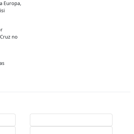
a Europa,
si
or
 Cruz no
as