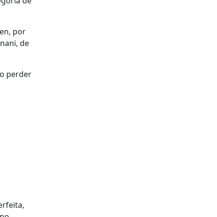
egoria de
en, por
Anani, de
ao perder
rfeita,
 no