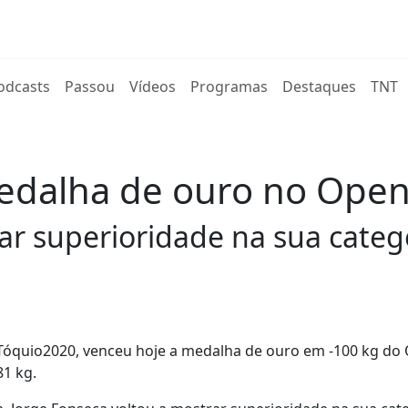
rent)
odcasts
Passou
Vídeos
Programas
Destaques
TNT
edalha de ouro no Open
ar superioridade na sua categ
 Tóquio2020, venceu hoje a medalha de ouro em -100 kg do
81 kg.