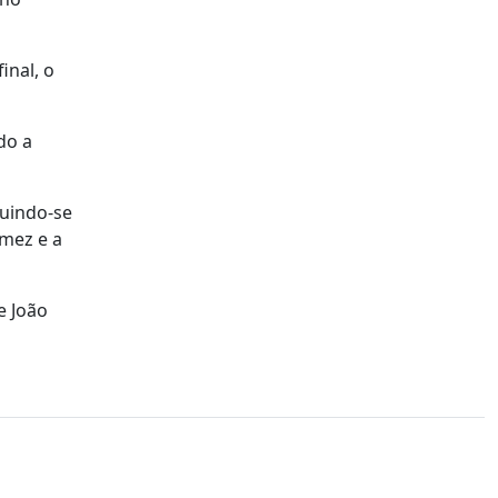
inal, o
do a
guindo-se
mez e a
e João