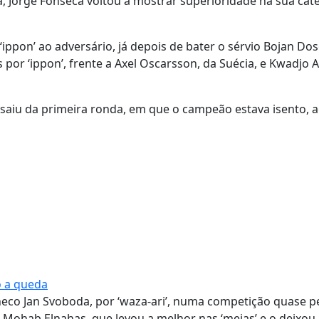
 Jorge Fonseca voltou a mostrar superioridade na sua cat
ppon’ ao adversário, já depois de bater o sérvio Bojan Dos
s por ‘ippon’, frente a Axel Oscarsson, da Suécia, e Kwadjo 
saiu da primeira ronda, em que o campeão estava isento, 
o a queda
eco Jan Svoboda, por ‘waza-ari’, numa competição quase pe
ohab Elnahas, que levou a melhor nas ‘meias’ e o deixou