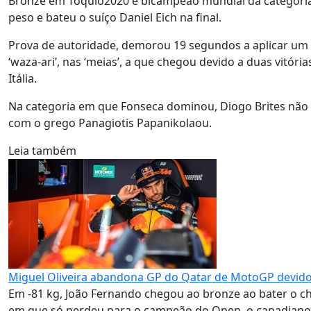
Bronze em Tóquio2020 e bicampeão mundial da categoria,
peso e bateu o suíço Daniel Eich na final.
Prova de autoridade, demorou 19 segundos a aplicar um ‘i
‘waza-ari’, nas ‘meias’, a que chegou devido a duas vitória
Itália.
Na categoria em que Fonseca dominou, Diogo Brites não 
com o grego Panagiotis Papanikolaou.
Leia também
Miguel Oliveira abandona GP do Qatar de MotoGP devid
Em -81 kg, João Fernando chegou ao bronze ao bater o ch
em que só perdeu para o campeão do Open, o canadiano M