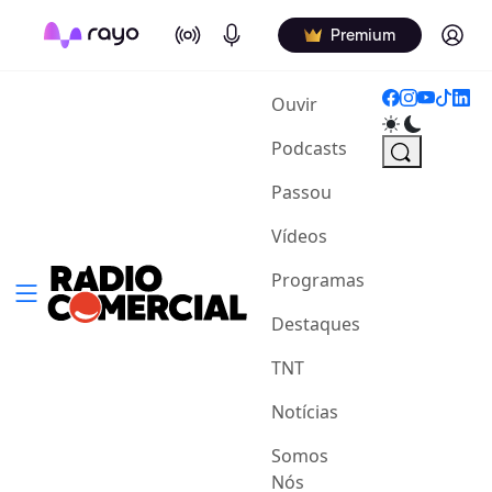
On Air
Podcasts
Log in
Premium
(current)
Ouvir
Podcasts
Passou
Vídeos
Programas
Destaques
TNT
Notícias
Somos
Nós