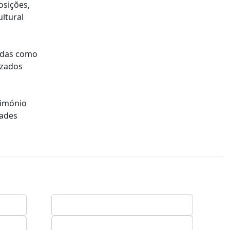
osições,
ltural
tadas como
izados
rimónio
dades