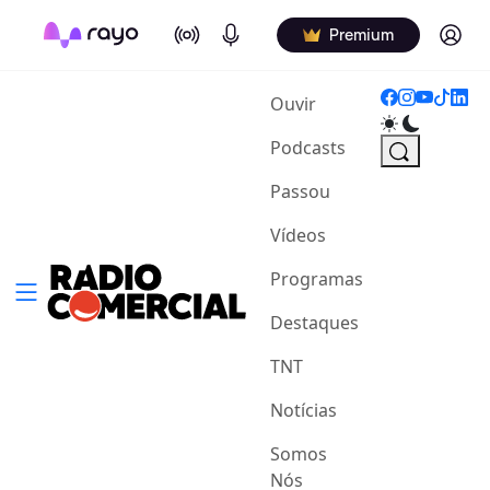
On Air
Podcasts
Log in
Premium
(current)
Ouvir
Podcasts
Passou
Vídeos
Programas
Destaques
TNT
Notícias
Somos
Nós