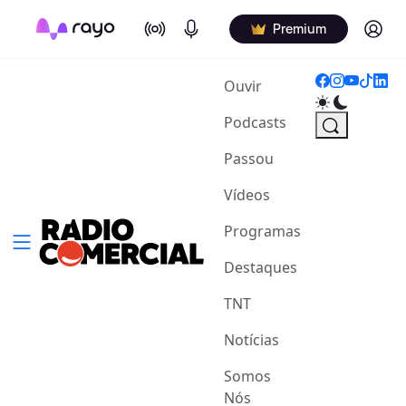
On Air
Podcasts
Log in
Premium
(current)
Ouvir
Podcasts
Passou
Vídeos
Programas
Destaques
TNT
Notícias
Somos
Nós