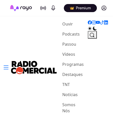
On Air
Podcasts
Log in
Premium
(current)
Ouvir
Podcasts
Passou
Vídeos
Programas
Destaques
TNT
Notícias
Somos
Nós