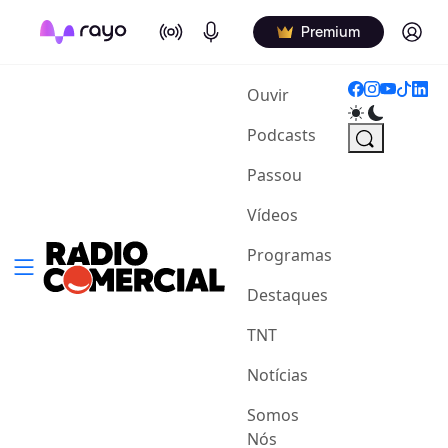
On Air
Podcasts
Log in
Premium
(current)
Ouvir
Podcasts
Passou
Vídeos
Programas
Destaques
TNT
Notícias
Somos
Nós