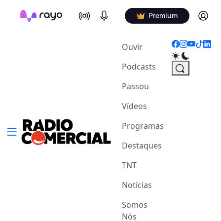
On Air
Podcasts
Log in
Premium
(current)
Ouvir
Podcasts
Passou
Vídeos
Programas
Destaques
TNT
Notícias
Somos
Nós