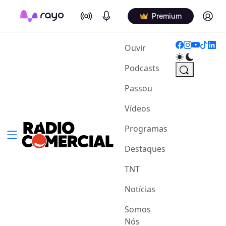
On Air
Podcasts
Log in
Premium
(current)
Ouvir
Podcasts
Passou
Vídeos
Programas
Destaques
TNT
Notícias
Somos
Nós