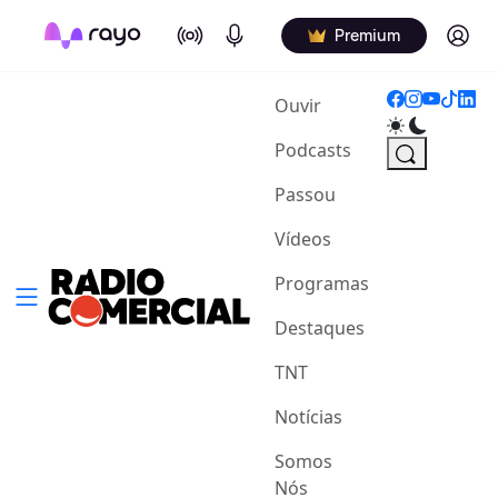
On Air
Podcasts
Log in
Premium
(current)
Ouvir
Podcasts
Passou
Vídeos
Programas
Destaques
TNT
Notícias
Somos
Nós