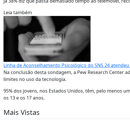
Já 38% diz que passa demasiado tempo ao telemóvel, rec
Leia também
Linha de Aconselhamento Psicológico do SNS 24 atendeu
Na conclusão desta sondagem, a Pew Research Center adi
limites no uso da tecnologia.
95% dos jovens, nos Estados Unidos, têm, pelo menos um 
os 13 e os 17 anos.
Mais Vistas