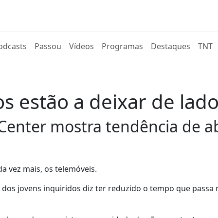
rent)
odcasts
Passou
Vídeos
Programas
Destaques
TNT
s estão a deixar de lado
enter mostra tendência de a
da vez mais, os telemóveis.
s jovens inquiridos diz ter reduzido o tempo que passa 