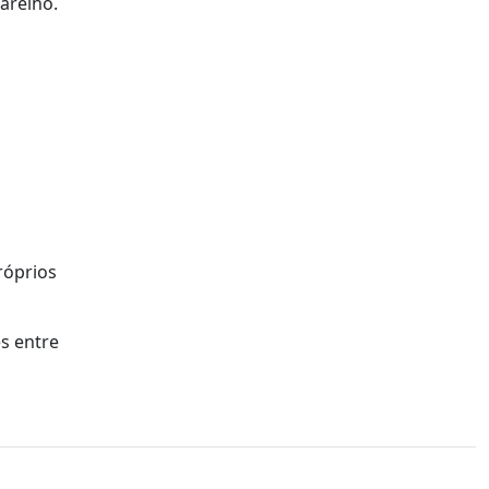
arelho.
róprios
s entre