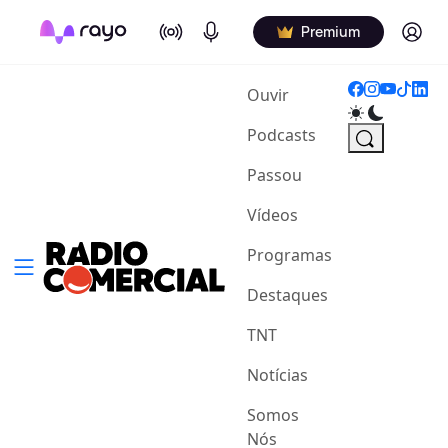
On Air
Podcasts
Log in
Premium
(current)
Ouvir
Podcasts
Passou
Vídeos
Programas
Destaques
TNT
Notícias
Somos
Nós